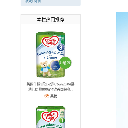
限时特价
本栏热门推荐
英国牛栏3段1-2岁Cow&Gate婴
幼儿奶粉800g*4罐英国包税...
65
英镑