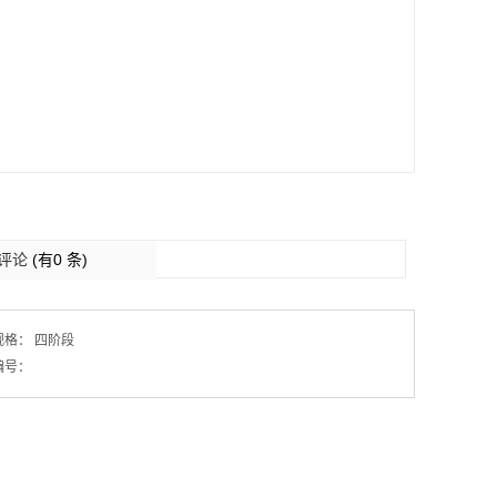
评论
(有0 条)
规格：
四阶段
编号：