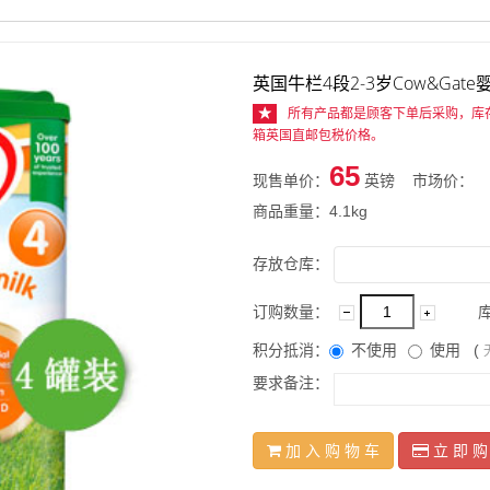
英国牛栏4段2-3岁Cow&Gat
★
所有产品都是顾客下单后采购，库
箱英国直邮包税价格。
65
现售单价：
英镑 市场价：
商品重量：4.1kg
存放仓库：
订购数量：
库
积分抵消：
不使用
使用
(
要求备注：
加 入 购 物 车
立 即 购