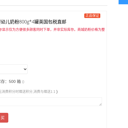
正品保证
e婴幼儿奶粉800g*4罐英国包税直邮
存显示仅为方便很多顾客同时下单，并非实际库存。商城奶粉价格为整
存：500 箱
()
)
无消费积分时赠送积分,消费与赠送1:1
 买