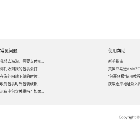
常见问题
使用帮助
我想去海淘，需要支付哪...
新手指南
你们收到我的包裹会打...
英国亚马逊AMAZON
在海外网站下单的时候...
“包裹预报”使用教
收到包裹时外包装破损...
获取仓库地址及入库码
运费中包含关税吗？如果...
Copyright