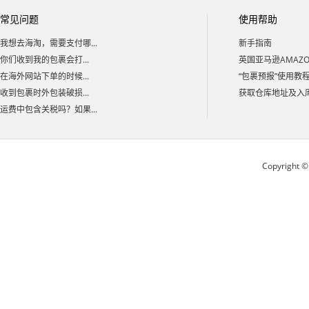
常见问题
使用帮助
我想去海淘，需要支付哪...
新手指南
你们收到我的包裹会打...
英国亚马逊AMAZON
在海外网站下单的时候...
“包裹预报”使用教
收到包裹时外包装破损...
获取仓库地址及入库码
运费中包含关税吗？如果...
Copyright